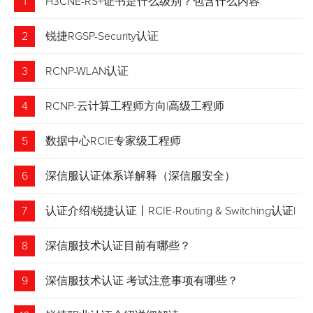
1
H3CNE-RS+证书是什么级别？包含什么内容
2
锐捷RGSP-Security认证
3
RCNP-WLAN认证
4
RCNP-云计算工程师方向|高级工程师
5
数据中心RCIE专家级工程师
6
深信服认证体系详解释（深信服安全）
7
认证介绍|锐捷认证丨RCIE-Routing & Switching认证|
专家级网络工程师
8
深信服技术认证目前有哪些？
9
深信服技术认证 考试注意事项有哪些？