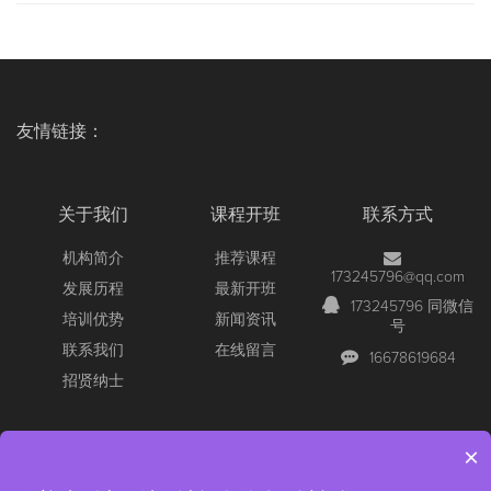
友情链接：
关于我们
课程开班
联系方式
机构简介
推荐课程
173245796@qq.com
发展历程
最新开班
173245796 同微信
培训优势
新闻资讯
号
联系我们
在线留言
16678619684
招贤纳士
×
Copyright © 2026 All Rights Reserved
【官网】青岛尚文网络/锐捷