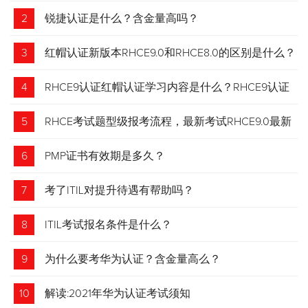
2
锐捷认证是什么？含金量高吗？
3
红帽认证新版本RHCE9.0和RHCE8.0的区别是什么？
4
RHCE9认证红帽认证学习内容是什么？RHCE9认证
介绍
5
RHCE考试题型级报考流程，最新考试RHCE9.0最新
考试 变化请悉知
6
PMP证书有效期是多久？
7
考了ITIL对提升待遇有帮助吗？
8
ITIL考试报名条件是什么？
9
为什么要考华为认证？含金量高么？
10
解读:2021年华为认证考试须知