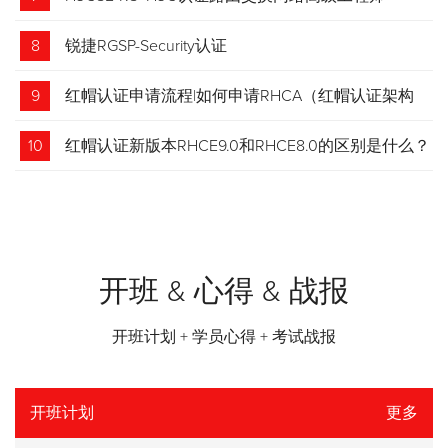
8
锐捷RGSP-Security认证
9
红帽认证申请流程|如何申请RHCA（红帽认证架构
师）证书？申请步骤请收藏！
10
红帽认证新版本RHCE9.0和RHCE8.0的区别是什么？
开班 & 心得 & 战报
开班计划 + 学员心得 + 考试战报
开班计划
更多