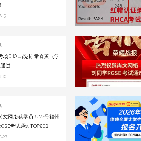
！
-15
讯
场6.10日战报-恭喜黄同学
试通过
-10
讯
文网络蔡学员-5.27号福州
GSE考试通过TOP862
5-27