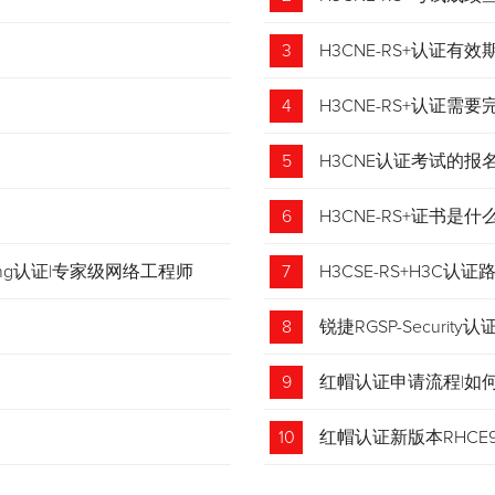
3
H3CNE-RS+认证有
4
H3CNE-RS+认证
5
H3CNE认证考试的
6
H3CNE-RS+证书
tching认证|专家级网络工程师
7
H3CSE-RS+H3C
8
锐捷RGSP-Security认
9
红帽认证申请流程|如
收藏！
10
红帽认证新版本RHCE9