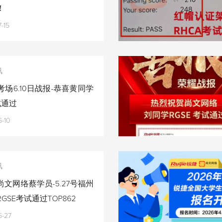
！
-15
讯
场6.10日战报-恭喜黄同学
试通过
-10
讯
文网络蔡学员-5.27号福州
GSE考试通过TOP862
5-27