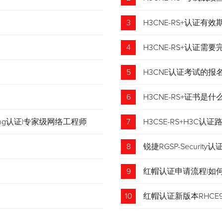
3
H3CNE-RS+认证有
4
H3CNE-RS+认证
5
H3CNE认证考试的
6
H3CNE-RS+证书
tching认证|专家级网络工程师
7
H3CSE-RS+H3C
8
锐捷RGSP-Security认
9
红帽认证申请流程|如
收藏！
10
红帽认证新版本RHCE9