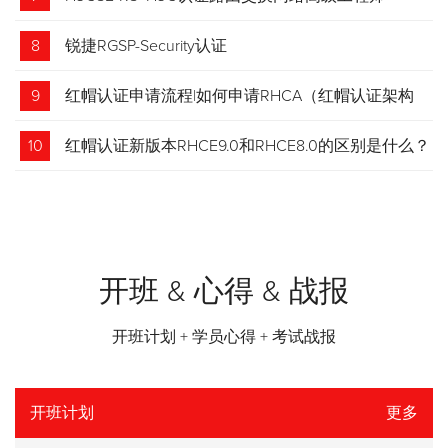
8
锐捷RGSP-Security认证
9
红帽认证申请流程|如何申请RHCA（红帽认证架构
师）证书？申请步骤请收藏！
10
红帽认证新版本RHCE9.0和RHCE8.0的区别是什么？
开班 & 心得 & 战报
开班计划 + 学员心得 + 考试战报
开班计划
更多