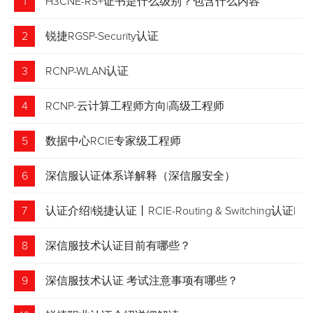
1
H3CNE-RS+证书是什么级别？包含什么内容
2
锐捷RGSP-Security认证
3
RCNP-WLAN认证
4
RCNP-云计算工程师方向|高级工程师
5
数据中心RCIE专家级工程师
6
深信服认证体系详解释（深信服安全）
7
认证介绍|锐捷认证丨RCIE-Routing & Switching认证|
专家级网络工程师
8
深信服技术认证目前有哪些？
9
深信服技术认证 考试注意事项有哪些？