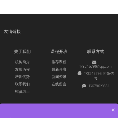
友情链接：
关于我们
课程开班
联系方式
机构简介
推荐课程
173245796@qq.com
发展历程
最新开班
173245796 同微信
培训优势
新闻资讯
号
联系我们
在线留言
16678619684
招贤纳士
×
Copyright © 2026 All Rights Reserved
【官网】青岛尚文网络/锐捷