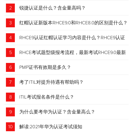
2
锐捷认证是什么？含金量高吗？
3
红帽认证新版本RHCE9.0和RHCE8.0的区别是什么？
4
RHCE9认证红帽认证学习内容是什么？RHCE9认证
介绍
5
RHCE考试题型级报考流程，最新考试RHCE9.0最新
考试 变化请悉知
6
PMP证书有效期是多久？
7
考了ITIL对提升待遇有帮助吗？
8
ITIL考试报名条件是什么？
9
为什么要考华为认证？含金量高么？
10
解读:2021年华为认证考试须知