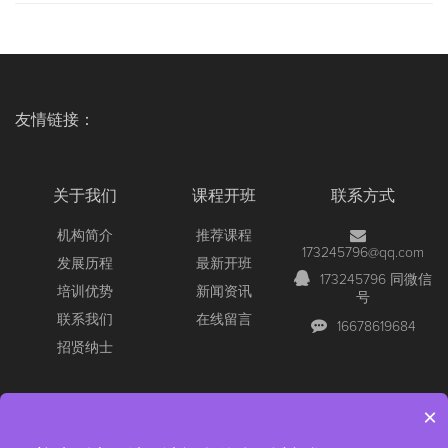
友情链接：
关于我们
课程开班
联系方式
机构简介
推荐课程
173245796@qq.com
发展历程
最新开班
173245796 同微信
培训优势
新闻资讯
号
联系我们
在线留言
16678619684
招贤纳士
×
Copyright © 2026 All Rights Reserved
【官网】青岛尚文网络/锐捷