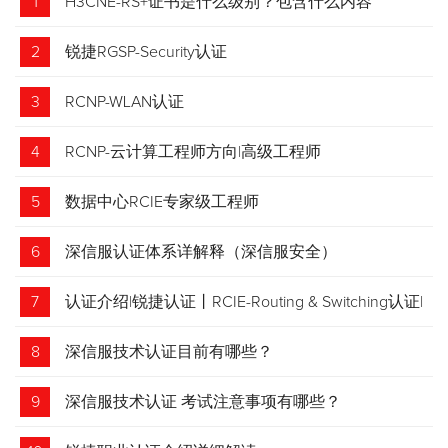
1
H3CNE-RS+证书是什么级别？包含什么内容
2
锐捷RGSP-Security认证
3
RCNP-WLAN认证
4
RCNP-云计算工程师方向|高级工程师
5
数据中心RCIE专家级工程师
6
深信服认证体系详解释（深信服安全）
7
认证介绍|锐捷认证丨RCIE-Routing & Switching认证|
专家级网络工程师
8
深信服技术认证目前有哪些？
9
深信服技术认证 考试注意事项有哪些？