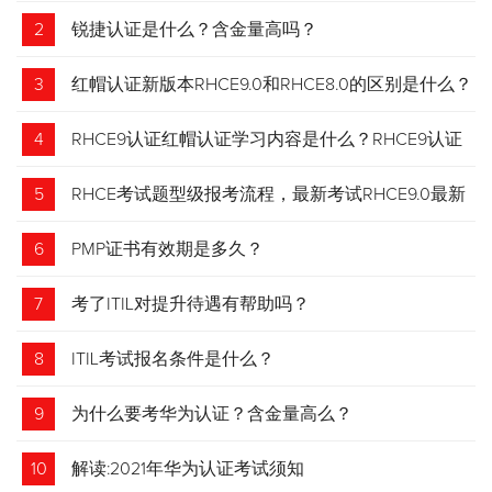
2
锐捷认证是什么？含金量高吗？
3
红帽认证新版本RHCE9.0和RHCE8.0的区别是什么？
4
RHCE9认证红帽认证学习内容是什么？RHCE9认证
介绍
5
RHCE考试题型级报考流程，最新考试RHCE9.0最新
考试 变化请悉知
6
PMP证书有效期是多久？
7
考了ITIL对提升待遇有帮助吗？
8
ITIL考试报名条件是什么？
9
为什么要考华为认证？含金量高么？
10
解读:2021年华为认证考试须知