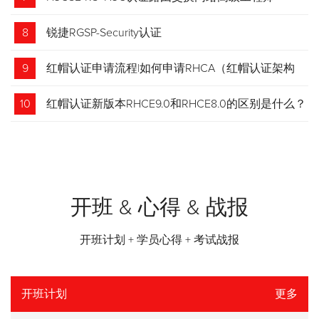
8
锐捷RGSP-Security认证
9
红帽认证申请流程|如何申请RHCA（红帽认证架构
师）证书？申请步骤请收藏！
10
红帽认证新版本RHCE9.0和RHCE8.0的区别是什么？
开班 & 心得 & 战报
开班计划 + 学员心得 + 考试战报
开班计划
更多