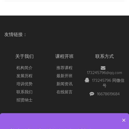
友情链接：
关于我们
课程开班
联系方式
机构简介
推荐课程
173245796@qq.com
发展历程
最新开班
173245796 同微信
培训优势
新闻资讯
号
联系我们
在线留言
16678619684
招贤纳士
×
Copyright © 2026 All Rights Reserved
【官网】青岛尚文网络/锐捷