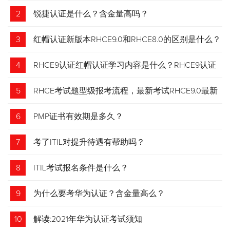
2
锐捷认证是什么？含金量高吗？
3
红帽认证新版本RHCE9.0和RHCE8.0的区别是什么？
4
RHCE9认证红帽认证学习内容是什么？RHCE9认证
介绍
5
RHCE考试题型级报考流程，最新考试RHCE9.0最新
考试 变化请悉知
6
PMP证书有效期是多久？
7
考了ITIL对提升待遇有帮助吗？
8
ITIL考试报名条件是什么？
9
为什么要考华为认证？含金量高么？
10
解读:2021年华为认证考试须知