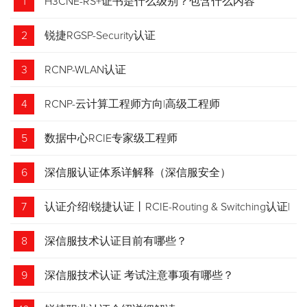
1
H3CNE-RS+证书是什么级别？包含什么内容
2
锐捷RGSP-Security认证
3
RCNP-WLAN认证
4
RCNP-云计算工程师方向|高级工程师
5
数据中心RCIE专家级工程师
6
深信服认证体系详解释（深信服安全）
7
认证介绍|锐捷认证丨RCIE-Routing & Switching认证|
专家级网络工程师
8
深信服技术认证目前有哪些？
9
深信服技术认证 考试注意事项有哪些？