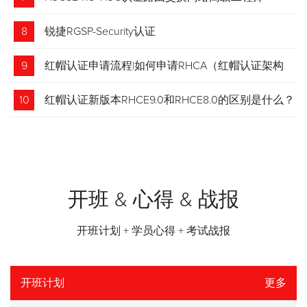
8
锐捷RGSP-Security认证
9
红帽认证申请流程|如何申请RHCA（红帽认证架构
师）证书？申请步骤请收藏！
10
红帽认证新版本RHCE9.0和RHCE8.0的区别是什么？
开班 & 心得 & 战报
开班计划 + 学员心得 + 考试战报
开班计划
更多