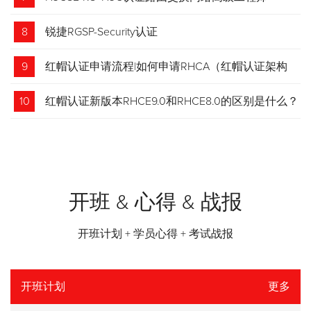
8
锐捷RGSP-Security认证
9
红帽认证申请流程|如何申请RHCA（红帽认证架构
师）证书？申请步骤请收藏！
10
红帽认证新版本RHCE9.0和RHCE8.0的区别是什么？
开班 & 心得 & 战报
开班计划 + 学员心得 + 考试战报
开班计划
更多