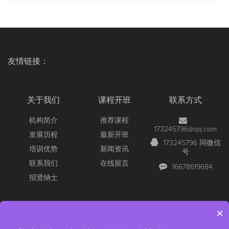
友情链接：
关于我们
课程开班
联系方式
机构简介
推荐课程
173245796@qq.com
发展历程
最新开班
173245796 同微信
培训优势
新闻资讯
号
联系我们
在线留言
16678619684
招贤纳士
×
Copyright © 2026 All Rights Reserved
【官网】青岛尚文网络/锐捷