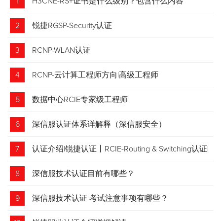
1
H3CNE-RS+证书是什么级别？包含什么内容
2
锐捷RGSP-Security认证
3
RCNP-WLAN认证
4
RCNP-云计算工程师方向|高级工程师
5
数据中心RCIE专家级工程师
6
深信服认证体系详解释（深信服安全）
7
认证介绍|锐捷认证丨RCIE-Routing & Switching认证|
专家级网络工程师
8
深信服技术认证目前有哪些？
9
深信服技术认证 考试注意事项有哪些？