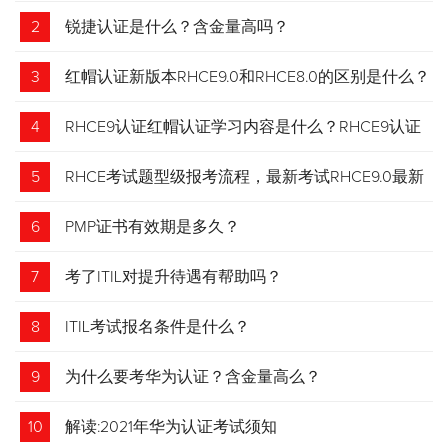
2
锐捷认证是什么？含金量高吗？
3
红帽认证新版本RHCE9.0和RHCE8.0的区别是什么？
4
RHCE9认证红帽认证学习内容是什么？RHCE9认证
介绍
5
RHCE考试题型级报考流程，最新考试RHCE9.0最新
考试 变化请悉知
6
PMP证书有效期是多久？
7
考了ITIL对提升待遇有帮助吗？
8
ITIL考试报名条件是什么？
9
为什么要考华为认证？含金量高么？
10
解读:2021年华为认证考试须知