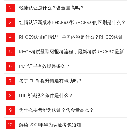
2
锐捷认证是什么？含金量高吗？
3
红帽认证新版本RHCE9.0和RHCE8.0的区别是什么？
4
RHCE9认证红帽认证学习内容是什么？RHCE9认证
介绍
5
RHCE考试题型级报考流程，最新考试RHCE9.0最新
考试 变化请悉知
6
PMP证书有效期是多久？
7
考了ITIL对提升待遇有帮助吗？
8
ITIL考试报名条件是什么？
9
为什么要考华为认证？含金量高么？
10
解读:2021年华为认证考试须知