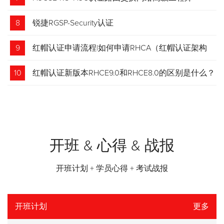
8
锐捷RGSP-Security认证
9
红帽认证申请流程|如何申请RHCA（红帽认证架构
师）证书？申请步骤请收藏！
10
红帽认证新版本RHCE9.0和RHCE8.0的区别是什么？
开班 & 心得 & 战报
开班计划 + 学员心得 + 考试战报
开班计划
更多