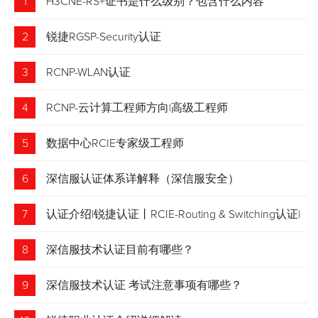
1
H3CNE-RS+证书是什么级别？包含什么内容
2
锐捷RGSP-Security认证
3
RCNP-WLAN认证
4
RCNP-云计算工程师方向|高级工程师
5
数据中心RCIE专家级工程师
6
深信服认证体系详解释（深信服安全）
7
认证介绍|锐捷认证丨RCIE-Routing & Switching认证|
专家级网络工程师
8
深信服技术认证目前有哪些？
9
深信服技术认证 考试注意事项有哪些？