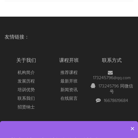
友情链接：
关于我们
课程开班
联系方式
机构简介
推荐课程
173245796@qq.com
发展历程
最新开班
173245796 同微信
培训优势
新闻资讯
号
联系我们
在线留言
16678619684
招贤纳士
×
Copyright © 2026 All Rights Reserved
【官网】青岛尚文网络/锐捷