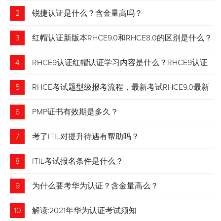
2
锐捷认证是什么？含金量高吗？
3
红帽认证新版本RHCE9.0和RHCE8.0的区别是什么？
4
RHCE9认证红帽认证学习内容是什么？RHCE9认证
介绍
5
RHCE考试题型级报考流程，最新考试RHCE9.0最新
考试 变化请悉知
6
PMP证书有效期是多久？
7
考了ITIL对提升待遇有帮助吗？
8
ITIL考试报名条件是什么？
9
为什么要考华为认证？含金量高么？
10
解读:2021年华为认证考试须知