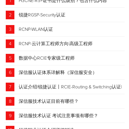
1
H3CNE-RS+证书是什么级别？包含什么内容
2
锐捷RGSP-Security认证
3
RCNP-WLAN认证
4
RCNP-云计算工程师方向|高级工程师
5
数据中心RCIE专家级工程师
6
深信服认证体系详解释（深信服安全）
7
认证介绍|锐捷认证丨RCIE-Routing & Switching认证|
专家级网络工程师
8
深信服技术认证目前有哪些？
9
深信服技术认证 考试注意事项有哪些？