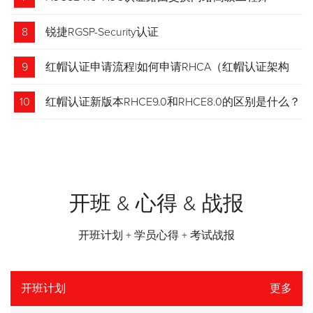
8
锐捷RGSP-Security认证
9
红帽认证申请流程|如何申请RHCA（红帽认证架构
师）证书？申请步骤请收藏！
10
红帽认证新版本RHCE9.0和RHCE8.0的区别是什么？
开班 & 心得 & 战报
开班计划 + 学员心得 + 考试战报
开班计划
更多