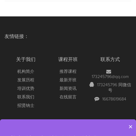
友情链接：
关于我们
课程开班
联系方式
机构简介
推荐课程
173245796@qq.com
发展历程
最新开班
173245796 同微信
培训优势
新闻资讯
号
联系我们
在线留言
16678619684
招贤纳士
×
Copyright © 2026 All Rights Reserved
【官网】青岛尚文网络/锐捷