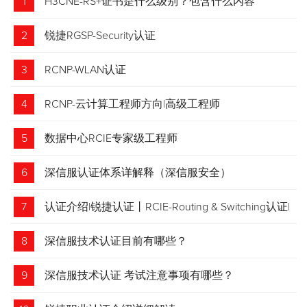
1
H3CNE-RS+证书是什么级别？包含什么内容
2
锐捷RGSP-Security认证
3
RCNP-WLAN认证
4
RCNP-云计算工程师方向|高级工程师
5
数据中心RCIE专家级工程师
6
深信服认证体系详解释（深信服安全）
7
认证介绍|锐捷认证丨RCIE-Routing & Switching认证|
专家级网络工程师
8
深信服技术认证目前有哪些？
9
深信服技术认证 考试注意事项有哪些？