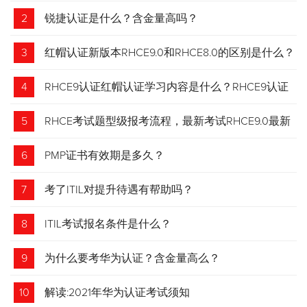
2
锐捷认证是什么？含金量高吗？
3
红帽认证新版本RHCE9.0和RHCE8.0的区别是什么？
4
RHCE9认证红帽认证学习内容是什么？RHCE9认证
介绍
5
RHCE考试题型级报考流程，最新考试RHCE9.0最新
考试 变化请悉知
6
PMP证书有效期是多久？
7
考了ITIL对提升待遇有帮助吗？
8
ITIL考试报名条件是什么？
9
为什么要考华为认证？含金量高么？
10
解读:2021年华为认证考试须知