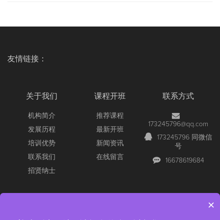
友情链接：
关于我们
课程开班
联系方式
机构简介
推荐课程
173245796@qq.com
发展历程
最新开班
173245796 同微信
培训优势
新闻资讯
号
联系我们
在线留言
16678619684
招贤纳士
×
Copyright © 2026 All Rights Reserved
【官网】青岛尚文网络/锐捷