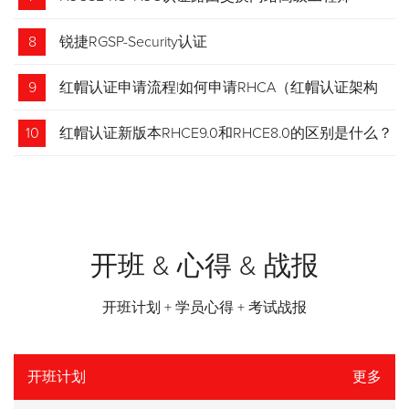
8
锐捷RGSP-Security认证
9
红帽认证申请流程|如何申请RHCA（红帽认证架构
师）证书？申请步骤请收藏！
10
红帽认证新版本RHCE9.0和RHCE8.0的区别是什么？
开班 & 心得 & 战报
开班计划 + 学员心得 + 考试战报
开班计划
更多