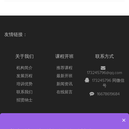
友情链接：
关于我们
课程开班
联系方式
机构简介
推荐课程
173245796@qq.com
发展历程
最新开班
173245796 同微信
培训优势
新闻资讯
号
联系我们
在线留言
16678619684
招贤纳士
×
Copyright © 2026 All Rights Reserved
【官网】青岛尚文网络/锐捷