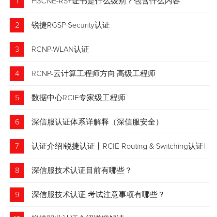
1
H3CNE-RS+证书是什么级别？包含什么内容
2
锐捷RGSP-Security认证
3
RCNP-WLAN认证
4
RCNP-云计算工程师方向|高级工程师
5
数据中心RCIE专家级工程师
6
深信服认证体系详解释（深信服安全）
7
认证介绍|锐捷认证丨RCIE-Routing & Switching认证|
专家级网络工程师
8
深信服技术认证目前有哪些？
9
深信服技术认证 考试注意事项有哪些？