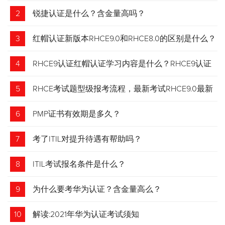
2
锐捷认证是什么？含金量高吗？
3
红帽认证新版本RHCE9.0和RHCE8.0的区别是什么？
4
RHCE9认证红帽认证学习内容是什么？RHCE9认证
介绍
5
RHCE考试题型级报考流程，最新考试RHCE9.0最新
考试 变化请悉知
6
PMP证书有效期是多久？
7
考了ITIL对提升待遇有帮助吗？
8
ITIL考试报名条件是什么？
9
为什么要考华为认证？含金量高么？
10
解读:2021年华为认证考试须知