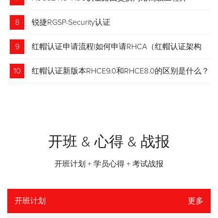
8
锐捷RGSP-Security认证
9
红帽认证申请流程|如何申请RHCA（红帽认证架构
师）证书？申请步骤请收藏！
10
红帽认证新版本RHCE9.0和RHCE8.0的区别是什么？
开班 & 心得 & 战报
开班计划 + 学员心得 + 考试战报
开班计划
更多